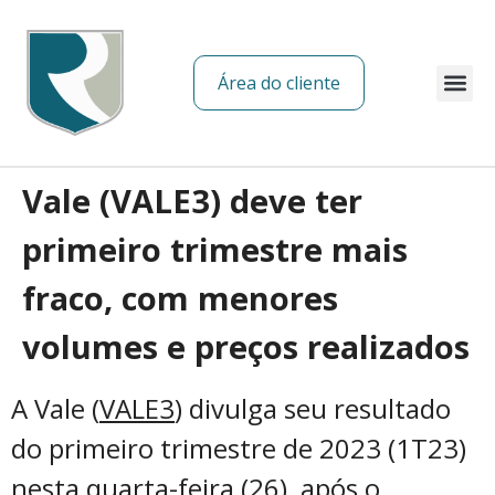
Área do cliente
Sobre nós
Vale (VALE3) deve ter
primeiro trimestre mais
fraco, com menores
volumes e preços realizados
A Vale (
VALE3
) divulga seu resultado
do primeiro trimestre de 2023 (1T23)
nesta quarta-feira (26), após o