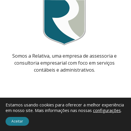
Somos a Relativa, uma empresa de assessoria e
consultoria empresarial com foco em serviços
contábeis e administrativos.
Estamos usando cookies para oferecer a melhor experiência
Menu
em nosso site. Mais informações nas nossas
configurações
.
Início
Aceitar