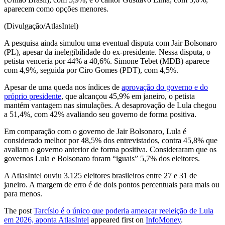
aparecem como opções menores.
(Divulgação/AtlasIntel)
A pesquisa ainda simulou uma eventual disputa com Jair Bolsonaro
(PL), apesar da inelegibilidade do ex-presidente. Nessa disputa, o
petista venceria por 44% a 40,6%. Simone Tebet (MDB) aparece
com 4,9%, seguida por Ciro Gomes (PDT), com 4,5%.
Apesar de uma queda nos índices de
aprovação do governo e do
próprio presidente
, que alcançou 45,9% em janeiro, o petista
mantém vantagem nas simulações. A desaprovação de Lula chegou
a 51,4%, com 42% avaliando seu governo de forma positiva.
Em comparação com o governo de Jair Bolsonaro, Lula é
considerado melhor por 48,5% dos entrevistados, contra 45,8% que
avaliam o governo anterior de forma positiva. Consideraram que os
governos Lula e Bolsonaro foram “iguais” 5,7% dos eleitores.
A AtlasIntel ouviu 3.125 eleitores brasileiros entre 27 e 31 de
janeiro. A margem de erro é de dois pontos percentuais para mais ou
para menos.
The post
Tarcísio é o único que poderia ameaçar reeleição de Lula
em 2026, aponta AtlasIntel
appeared first on
InfoMoney
.