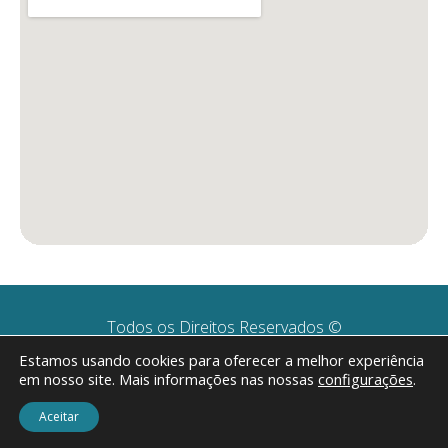
Todos os Direitos Reservados ©
CNPJ: 11.316.120/0001-19
Estamos usando cookies para oferecer a melhor experiência
em nosso site. Mais informações nas nossas
configurações
.
Desenvolvido por
Aceitar