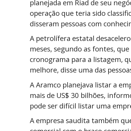
planejada em Riad de seu negóc
operação que teria sido class
disseram pessoas com conheci
A petrolífera estatal desaceler
meses, segundo as fontes, que
cronograma para a listagem, q
melhore, disse uma das pessoa
A Aramco planejava listar a em
mais de US$ 30 bilhões, infor
pode ser difícil listar uma em
A empresa saudita também quer
comercial com o braço comercia