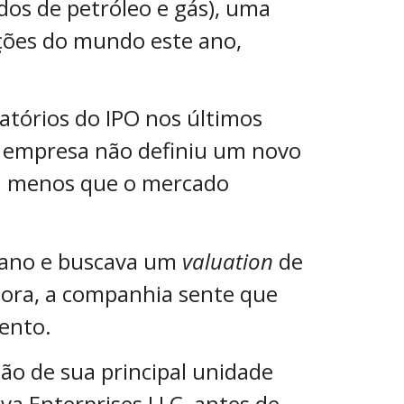
dos de petróleo e gás), uma
ações do mundo este ano,
ratórios do IPO nos últimos
A empresa não definiu um novo
 a menos que o mercado
e ano e buscava um
valuation
de
ora, a companhia sente que
mento.
o de sua principal unidade
va Enterprises LLC, antes de