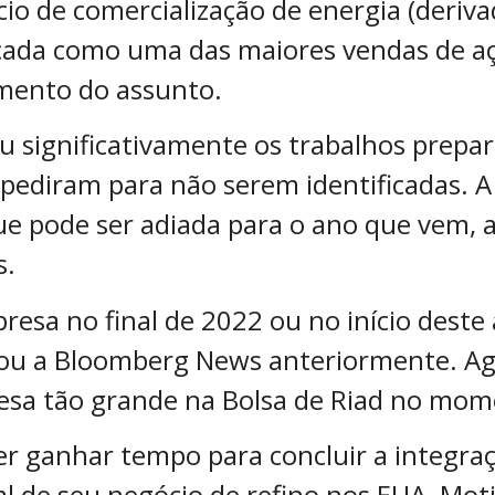
io de comercialização de energia (deriva
ificada como uma das maiores vendas de 
mento do assunto.
ou significativamente os trabalhos prepa
 pediram para não serem identificadas. 
ue pode ser adiada para o ano que vem,
s.
presa no final de 2022 ou no início dest
mou a Bloomberg News anteriormente. Ag
presa tão grande na Bolsa de Riad no mo
 ganhar tempo para concluir a integraçã
l de seu negócio de refino nos EUA, Moti