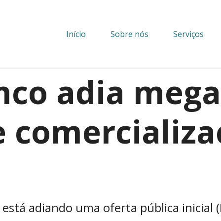
Início
Sobre nós
Serviços
mco adia mega
 comercializa
tá adiando uma oferta pública inicial (I