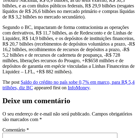
Tesouro Nacional, R$ 6,9 bilhões, as do setor externo, R$ 30,3
bilhões, e as com títulos públicos federais, R$ 29,9 bilhões (resgates
líquidos de R$ 26,6 bilhões no mercado primário e compras líquidas
de R$ 3,2 bilhões no mercado secundário).
Segundo o BC, impactaram de forma contracionista as operações
com derivativos, R$ 11,7 bilhões, as de Redesconto e de Linhas de
Liquidez, R$ 14,9 bilhões, e os depósitos de instituições financeiras,
R$ 20,7 bilhões (recebimentos de depósitos voluntários a prazo, -R$
16,2 bilhões, recolhimentos de recursos de depósitos a prazo, -R$
5,2 bilhões e de recursos de caderneta de poupança, -R$ 728
milhões, liberações recursos do Proagro, +R$658 milhões e de
depósitos de garantia em espécie vinculadas a Linhas Financeiras de
Liquidez – LFL, +R$ 882 milhões).
The post
Saldo do crédito no país sobe 0,7% em março, para R$ 5,4
trilhões, diz BC
appeared first on
InfoMoney
.
Deixe um comentário
O seu endereço de e-mail não será publicado.
Campos obrigatórios
são marcados com
*
Comentário
*