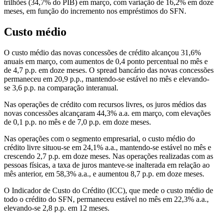
trilhões (34,7% do PIB) em março, com variação de 16,2% em doze
meses, em função do incremento nos empréstimos do SFN.
Custo médio
O custo médio das novas concessões de crédito alcançou 31,6%
anuais em março, com aumentos de 0,4 ponto percentual no mês e
de 4,7 p.p. em doze meses. O spread bancário das novas concessões
permaneceu em 20,9 p.p., mantendo-se estável no mês e elevando-
se 3,6 p.p. na comparação interanual.
Nas operações de crédito com recursos livres, os juros médios das
novas concessões alcançaram 44,3% a.a. em março, com elevações
de 0,1 p.p. no mês e de 7,0 p.p. em doze meses.
Nas operações com o segmento empresarial, o custo médio do
crédito livre situou-se em 24,1% a.a., mantendo-se estável no mês e
crescendo 2,7 p.p. em doze meses. Nas operações realizadas com as
pessoas físicas, a taxa de juros manteve-se inalterada em relação ao
mês anterior, em 58,3% a.a., e aumentou 8,7 p.p. em doze meses.
O Indicador de Custo do Crédito (ICC), que mede o custo médio de
todo o crédito do SFN, permaneceu estável no mês em 22,3% a.a.,
elevando-se 2,8 p.p. em 12 meses.