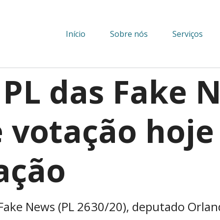
Início
Sobre nós
Serviços
 PL das Fake 
 votação hoje
ação
s Fake News (PL 2630/20), deputado Orlan