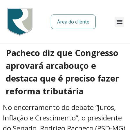
Área do cliente
Sobre nós
Pacheco diz que Congresso
aprovará arcabouço e
destaca que é preciso fazer
reforma tributária
No encerramento do debate “Juros,
Inflação e Crescimento”, o presidente
do Senado, Rodrigo Pacheco (PSD-MG),