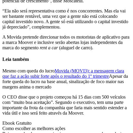
potencial de crescimento”, disse Moscatelli.
“Ela não será representativa como é nos concorrentes. Mas ela vai
ser bastante rentável, uma vez que a gente não está colocando
capital investido novo. A gente só está utilizando o capital investido
já depreciado”, complementou.
A Movida pretende direcionar todos os motoristas de aplicativo para
a marca Moover e inclusive serão abertas lojas independentes da
marca do segmento
rent a car
(aluguel de carro).
Leia também
Mesmo com queda do lucro
Movida (MOVI3): a mensagem clara
que faz a ação subir forte após o resultado do 1º trimestre
Apesar da
forte queda do lucro na base anual, sinalização de foco maior nas
margens anima o mercado
O CEO disse que o projeto começou há 15 dias com 500 veículos
com “muito boa aceitação”. Segundo o executivo, tem uma parte
importante da frota da companhia que faria mais sentido estender a
vida útil e isso será feito através da Moover.
Ebook Gratuito
Como escolher as melhores ações