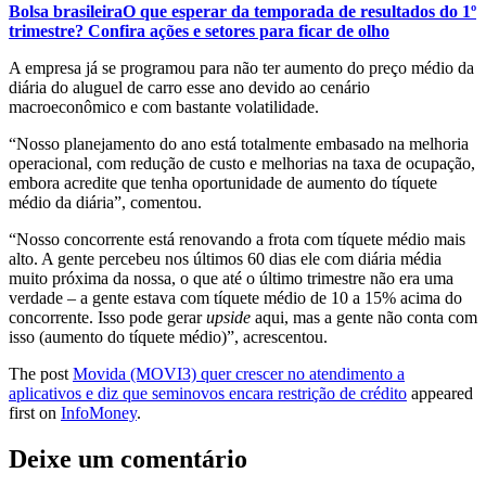
Bolsa brasileira
O que esperar da temporada de resultados do 1º
trimestre? Confira ações e setores para ficar de olho
A empresa já se programou para não ter aumento do preço médio da
diária do aluguel de carro esse ano devido ao cenário
macroeconômico e com bastante volatilidade.
“Nosso planejamento do ano está totalmente embasado na melhoria
operacional, com redução de custo e melhorias na taxa de ocupação,
embora acredite que tenha oportunidade de aumento do tíquete
médio da diária”, comentou.
“Nosso concorrente está renovando a frota com tíquete médio mais
alto. A gente percebeu nos últimos 60 dias ele com diária média
muito próxima da nossa, o que até o último trimestre não era uma
verdade – a gente estava com tíquete médio de 10 a 15% acima do
concorrente. Isso pode gerar
upside
aqui, mas a gente não conta com
isso (aumento do tíquete médio)”, acrescentou.
The post
Movida (MOVI3) quer crescer no atendimento a
aplicativos e diz que seminovos encara restrição de crédito
appeared
first on
InfoMoney
.
Deixe um comentário