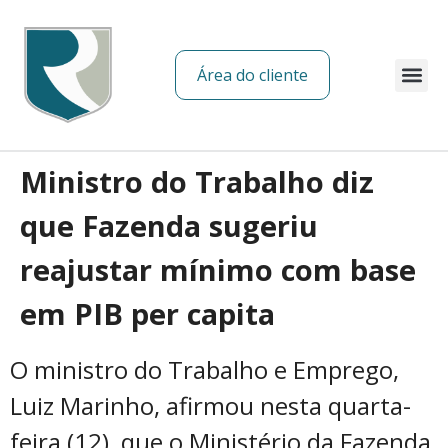
Área do cliente
Sobre nós
Ministro do Trabalho diz
que Fazenda sugeriu
reajustar mínimo com base
em PIB per capita
O ministro do Trabalho e Emprego,
Luiz Marinho, afirmou nesta quarta-
feira (12), que o Ministério da Fazenda