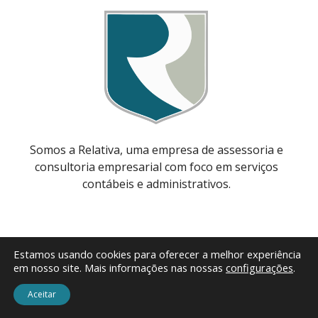
Somos a Relativa, uma empresa de assessoria e
consultoria empresarial com foco em serviços
contábeis e administrativos.
Estamos usando cookies para oferecer a melhor experiência
em nosso site. Mais informações nas nossas
configurações
.
Menu
Aceitar
Início