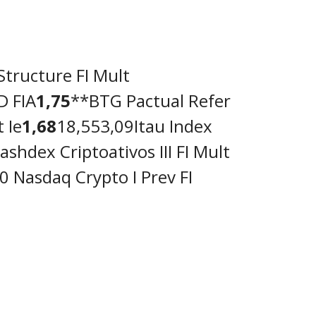
Structure FI Mult
D FIA
1,75
**BTG Pactual Refer
 Ie
1,68
18,553,09Itau Index
shdex Criptoativos III FI Mult
 Nasdaq Crypto I Prev FI