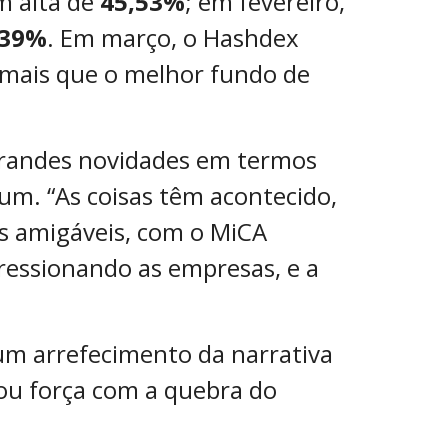
m alta de
45,53%
; em fevereiro,
,39%
. Em março, o Hashdex
 mais que o melhor fundo de
randes novidades em termos
ium. “As coisas têm acontecido,
s amigáveis, com o MiCA
ressionando as empresas, e a
a um arrefecimento da narrativa
hou força com a quebra do