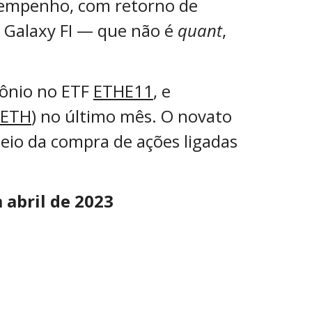
sempenho, com retorno de
o Galaxy FI — que não é
quant
,
mônio no ETF
ETHE11
, e
ETH
) no último mês. O novato
meio da compra de ações ligadas
 abril de 2023