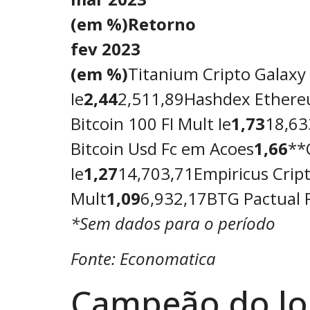
(em %)
Retorno
fev 2023
(em %)
Titanium Cripto Galaxy 
Ie
2,44
2,511,89Hashdex Ethere
Bitcoin 100 FI Mult Ie
1,73
18,63
Bitcoin Usd Fc em Acoes
1,66
**
Ie
1,27
14,703,71Empiricus Cript
Mult
1,09
6,932,17BTG Pactual R
*Sem dados para o período
Fonte: Economatica
Campeão do lo