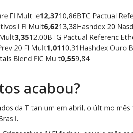
re FI Mult Ie
12,37
10,86BTG Pactual Refer
ivos I FI Mult
6,62
13,38Hashdex 20 Nasda
 Mult
3,35
12,00BTG Pactual Referenc Eth
Prev 20 FI Mult
1,01
10,31Hashdex Ouro Bit
tals Blend FIC Mult
0,55
9,84
ptos acabou?
dos da Titanium em abril, o último mês 
rasil.