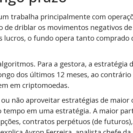
um trabalha principalmente com operaçõe
o de driblar os movimentos negativos de
s lucros, o fundo opera tanto comprad
lgoritmos. Para a gestora, a estratégia 
longo dos últimos 12 meses, ao contrário
tem em criptomoedas.
u não aproveitar estratégias de maior o
o tempo em uma estratégia. A maior part
ções, contratos perpétuos (de futuros)
explica Ayron Ferreira, analista chefe da