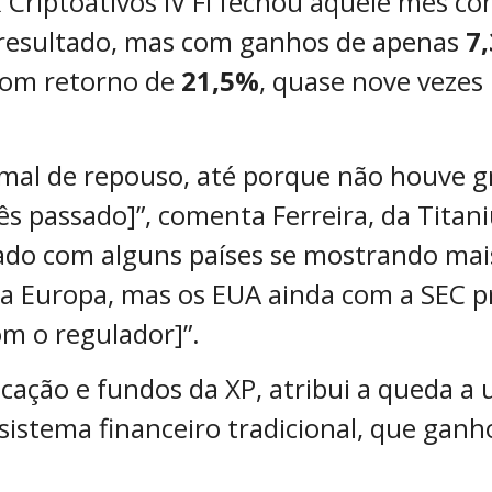
Criptoativos IV FI fechou aquele mês co
resultado, mas com ganhos de apenas
7
 com retorno de
21,5%
, quase nove vezes
al de repouso, até porque não houve g
ês passado]”, comenta Ferreira, da Titan
ado com alguns países se mostrando mai
na Europa, mas os EUA ainda com a SEC p
m o regulador]”.
locação e fundos da XP, atribui a queda 
 sistema financeiro tradicional, que gan