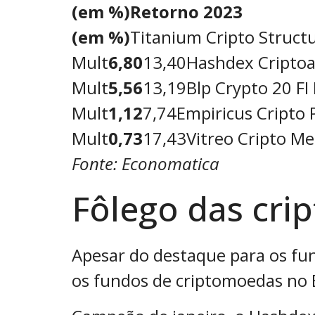
(em %)
Retorno
2023
(em %)
Titanium Cripto Structu
Mult
6,80
13,40Hashdex Criptoat
Mult
5,56
13,19Blp Crypto 20 FI
Mult
1,12
7,74Empiricus Cripto 
Mult
0,73
17,43Vitreo Cripto Me
Fonte: Economatica
Fôlego das cri
Apesar do destaque para os fun
os fundos de criptomoedas no B