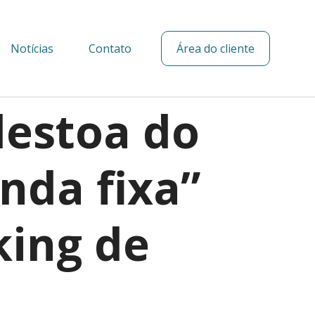
Notícias
Contato
Área do cliente
destoa do
nda fixa”
king de