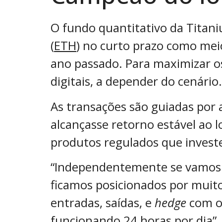
O fundo quantitativo da Titani
(
ETH
) no curto prazo como mei
ano passado. Para maximizar o
digitais, a depender do cenário.
As transações são guiadas por a
alcançasse retorno estável ao 
produtos regulados que inves
“Independentemente se vamos o
ficamos posicionados por muit
entradas, saídas, e
hedge
com op
funcionando 24 horas por dia”, 