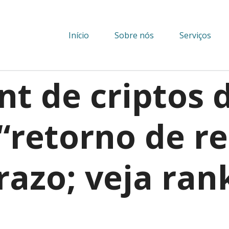
Início
Sobre nós
Serviços
t de criptos 
“retorno de re
razo; veja ran