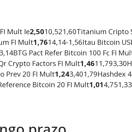
FI Mult Ie
2,50
10,521,60Titanium Cripto 
um FI Mult
1,76
14,14-1,56Itau Bitcoin US
3,14BTG Pact Refer Bitcoin 100 Fc FI Mult
Qr Crypto Factors FI Mult
1,46
11,793,30Ha
o Prev 20 FI Mult
1,24
3,401,79Hashdex 40
eference Bitcoin 20 FI Mult
1,01
4,751,33
ngo prazo