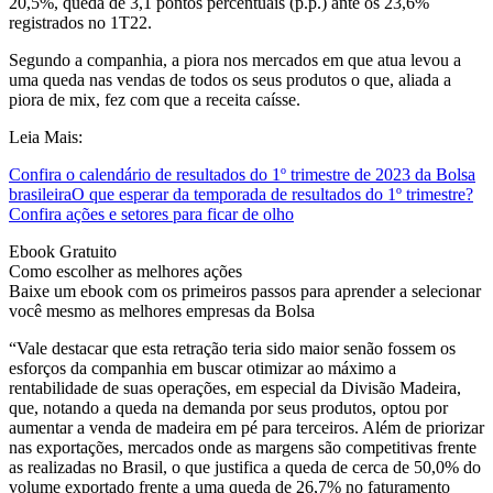
20,5%, queda de 3,1 pontos percentuais (p.p.) ante os 23,6%
registrados no 1T22.
Segundo a companhia, a piora nos mercados em que atua levou a
uma queda nas vendas de todos os seus produtos o que, aliada a
piora de mix, fez com que a receita caísse.
Leia Mais:
Confira o calendário de resultados do 1º trimestre de 2023 da Bolsa
brasileira
O que esperar da temporada de resultados do 1º trimestre?
Confira ações e setores para ficar de olho
Ebook Gratuito
Como escolher as melhores ações
Baixe um ebook com os primeiros passos para aprender a selecionar
você mesmo as melhores empresas da Bolsa
“Vale destacar que esta retração teria sido maior senão fossem os
esforços da companhia em buscar otimizar ao máximo a
rentabilidade de suas operações, em especial da Divisão Madeira,
que, notando a queda na demanda por seus produtos, optou por
aumentar a venda de madeira em pé para terceiros. Além de priorizar
nas exportações, mercados onde as margens são competitivas frente
as realizadas no Brasil, o que justifica a queda de cerca de 50,0% do
volume exportado frente a uma queda de 26,7% no faturamento