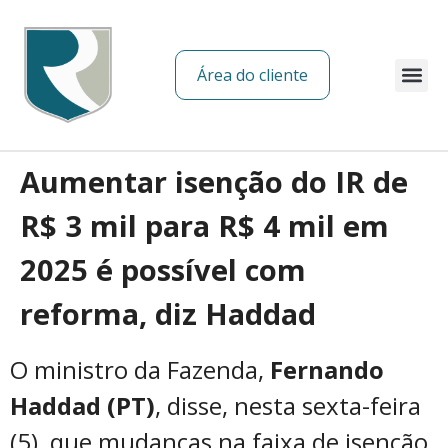
Área do cliente
Sobre nós
Aumentar isenção do IR de
R$ 3 mil para R$ 4 mil em
2025 é possível com
reforma, diz Haddad
O ministro da Fazenda,
Fernando
Haddad (PT)
, disse, nesta sexta-feira
(5), que mudanças na faixa de isenção