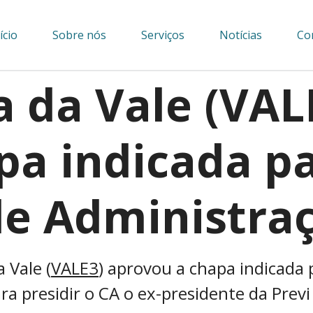
ício
Sobre nós
Serviços
Notícias
Co
 da Vale (VAL
pa indicada p
de Administra
 Vale (
VALE3
) aprovou a chapa indicada
a presidir o CA o ex-presidente da Previ D