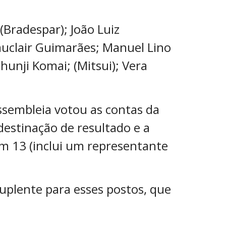
Bradespar); João Luiz
auclair Guimarães; Manuel Lino
Shunji Komai; (Mitsui); Vera
ssembleia votou as contas da
destinação de resultado e a
m 13 (inclui um representante
uplente para esses postos, que