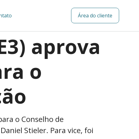
ntato
Área do cliente
E3) aprova
ara o
ção
 para o Conselho de
aniel Stieler. Para vice, foi