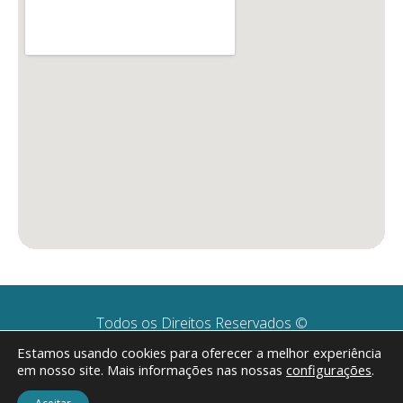
Todos os Direitos Reservados ©
CNPJ: 11.316.120/0001-19
Estamos usando cookies para oferecer a melhor experiência
em nosso site. Mais informações nas nossas
configurações
.
Desenvolvido por