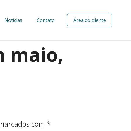
Notícias
Contato
Área do cliente
m maio,
 marcados com
*