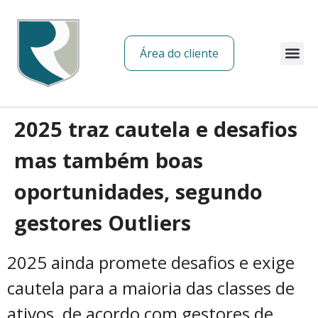
Área do cliente
Sobre nós
2025 traz cautela e desafios
mas também boas
oportunidades, segundo
gestores Outliers
2025 ainda promete desafios e exige
cautela para a maioria das classes de
ativos, de acordo com gestores de