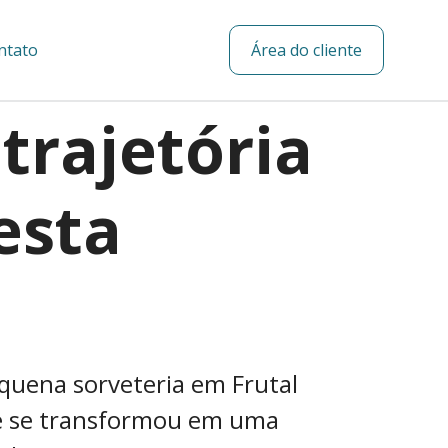
ntato
Área do cliente
trajetória
esta
equena sorveteria em Frutal
 e se transformou em uma